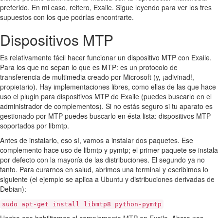
preferido. En mi caso, reitero, Exaile. Sigue leyendo para ver los tres
supuestos con los que podrías encontrarte.
Dispositivos MTP
Es relativamente fácil hacer funcionar un dispositivo MTP con Exaile.
Para los que no sepan lo que es MTP: es un protocolo de
transferencia de multimedia creado por Microsoft (y, ¡adivinad!,
propietario). Hay implementaciones libres, como ellas de las que hace
uso el plugin para dispositivos MTP de Exaile (puedes buscarlo en el
administrador de complementos). Si no estás seguro si tu aparato es
gestionado por MTP puedes buscarlo en ésta lista: dispositivos MTP
soportados por libmtp.
Antes de instalarlo, eso sí, vamos a instalar dos paquetes. Ese
complemento hace uso de libmtp y pymtp; el primer paquete se instala
por defecto con la mayoría de las distribuciones. El segundo ya no
tanto. Para curarnos en salud, abrimos una terminal y escribimos lo
siguiente (el ejemplo se aplica a Ubuntu y distribuciones derivadas de
Debian):
sudo apt-get install libmtp8 python-pymtp
Hecho eso habilitamos el complemento MTP en Exaile. Ahora nos