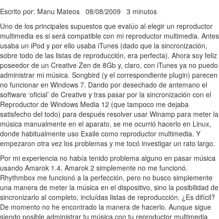
Escrito por: Manu Mateos
08/08/2009
3 minutos
Uno de los principales supuestos que evalúo al elegir un reproductor
multimedia es si será compatible con mi reproductor multimedia. Antes
usaba un iPod y por ello usaba iTunes (dado que la sincronización,
sobre todo de las listas de reproducción, era perfecta). Ahora soy feliz
poseedor de un Creative Zen de 8Gb y, claro, con iTunes ya no puedo
administrar mi música. Songbird (y el correspondiente plugin) parecen
no funcionar en Windows 7. Dando por desechado de antemano el
software ‘oficial’ de Creative y tras pasar por la sincronización con el
Reproductor de Windows Media 12 (que tampoco me dejaba
satisfecho del todo) para después resolver usar Winamp para meter la
música manualmente en el aparato, se me ocurrió hacerlo en Linux,
donde habitualmente uso Exaile como reproductor multimedia. Y
empezaron otra vez los problemas y me tocó investigar un rato largo.
Por mi experiencia no había tenido problema alguno en pasar música
usando Amarok 1.4. Amarok 2 simplemente no me funcionó.
Rhythmbox me funcionó a la perfección, pero no busco simplemente
una manera de meter la música en el dispositivo, sino la posibilidad de
sincronizarlo al completo, incluídas listas de reproducción. ¿Es difícil?
De momento no he encontrado la manera de hacerlo. Aunque sigue
siendo posible administrar tu música con tu reproductor multimedia