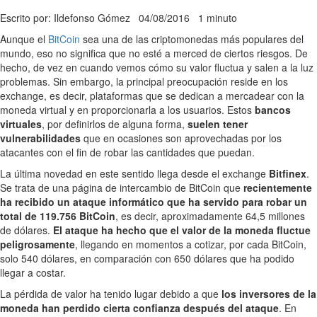
Escrito por: Ildefonso Gómez
04/08/2016
1 minuto
Aunque el
BitCoin
sea una de las criptomonedas más populares del
mundo, eso no significa que no esté a merced de ciertos riesgos. De
hecho, de vez en cuando vemos cómo su valor fluctua y salen a la luz
problemas. Sin embargo, la principal preocupación reside en los
exchange, es decir, plataformas que se dedican a mercadear con la
moneda virtual y en proporcionarla a los usuarios. Estos
bancos
virtuales
, por definirlos de alguna forma,
suelen tener
vulnerabilidades
que en ocasiones son aprovechadas por los
atacantes con el fin de robar las cantidades que puedan.
La última novedad en este sentido llega desde el exchange
Bitfinex
.
Se trata de una página de intercambio de BitCoin que
recientemente
ha recibido un ataque informático que ha servido para robar un
total de 119.756 BitCoin
, es decir, aproximadamente 64,5 millones
de dólares.
El ataque ha hecho que el valor de la moneda fluctue
peligrosamente
, llegando en momentos a cotizar, por cada BitCoin,
solo 540 dólares, en comparación con 650 dólares que ha podido
llegar a costar.
La pérdida de valor ha tenido lugar debido a que
los inversores de la
moneda han perdido cierta confianza después del ataque
. En