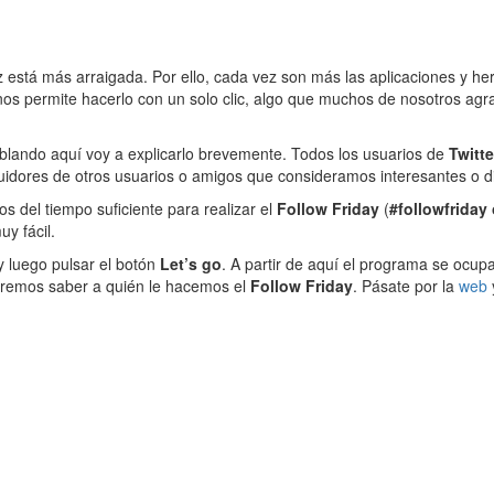
 está más arraigada. Por ello, cada vez son más las aplicaciones y he
nos permite hacerlo con un solo clic, algo que muchos de nosotros ag
blando aquí voy a explicarlo brevemente. Todos los usuarios de
Twitt
dores de otros usuarios o amigos que consideramos interesantes o di
del tiempo suficiente para realizar el
Follow Friday
(
#followfriday
y fácil.
y luego pulsar el botón
Let’s go
. A partir de aquí el programa se ocu
odremos saber a quién le hacemos el
Follow Friday
. Pásate por la
web