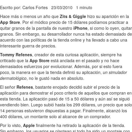
Escrito por: Carlos Fortes
23/03/2010
1 minuto
Hace más o menos un año que
Zits & Giggle
hizo su aparición en la
App Store
. Por el módico precio de 15 dólares podíamos practicar a
quitar granos de la pantalla de nuestro
iPhone
, si como lo oyen, quitar
granos. Sin embargo, su desarrollador nunca ha estado demasiado de
acuerdo con las políticas de la tienda online y ha llevado a cabo una
interesante guerra de precios.
Tommy Refenes
, creador de esta curiosa aplicación, siempre ha
criticado que la
App Store
está anclada en el pasado y no hace
demasiados esfuerzos por evolucionar. Además, por si esto fuera
poco, la manera en que la tienda definió su aplicación,
un simulador
dermatológico
, no le gustó nada en absoluto.
El señor
Refenes
, bastante enojado decidió subir el precio de la
aplicación para demostrar el poco criterio de aquellos que compran en
esta tienda. La aplicación pasó de 15 a 50 dólares y aún así se siguió
vendiendo bien. Luego subió hasta los 299 dólares, un precio que solo
14 personas estuvieron dispuestas a pagar. Finalmente, alcanzó los
400 dólares, un montante solo al alcance de un comprador.
Por lo visto,
Apple
finalmente ha retirado la aplicación de la tienda.
Sin embargo, los usuarios se plantean si todo ha sido un montaje con