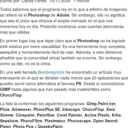
Escrito por: Carlos Fortes
10/11/2009
1 minuto
Todos sabemos que el programa rey en lo que a edición de imágenes
se refiere es el
Photoshop
de
Adobe
. Sin embargo, ello no significa
que sea el único que ofrezca el amplio mercado en el que nos
movemos hoy en día. Pretendo mostraros unas cuantas alternativas
más que válidas.
En primer lugar hay que dejar claro que el
Photoshop
no ha logrado
este estatus por mera casualidad. Es una herramienta muy completa,
asequible y tremendamente fácil de usar. Además, a esto debemos
añadirle que la comunidad virtual también es enorme. Sin embargo,
como ya dije, no es la única.
En una web llamada
Bestdesigntuts
he encontrado un artículo muy
interesante en el que se detallan nada menos que 20 aplicaciones que
pueden servir como alternativa al famoso
PS
. Desde el conocidísimo
GIMP
hasta algunos que han pasado más inadvertidos como
ChocoFlop
.
La lista la conforman los siguientes programas:
Gimp
,
Paint.net
,
Pixia
,
Artweaver
,
PhotoPlus SE
,
Inkscape
,
ChocoFlop
,
Xara
Xtreme
,
Cinepaint
,
PaintStar
,
Corel Painter
,
Active Pixels
,
Krita
,
Seashore
,
PhotoFiltre
,
Pixelmator
,
Photoscape
,
Open Sword:
Pixen
,
Photo Pos
y
QueekyPaint
.