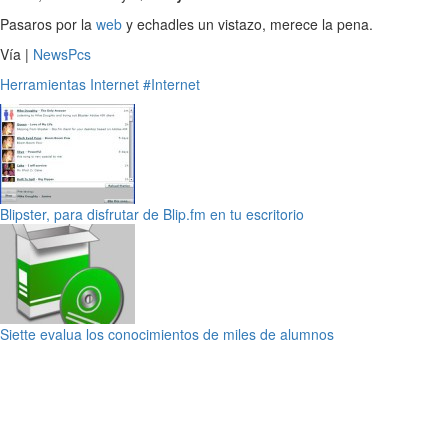
Pasaros por la
web
y echadles un vistazo, merece la pena.
Vía |
NewsPcs
Herramientas
Internet
#Internet
Blipster, para disfrutar de Blip.fm en tu escritorio
Siette evalua los conocimientos de miles de alumnos