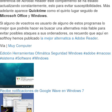
diferencia de Acrobat Reader este complemento se ha estado
actualizando constantemente, esto para evitar susceptibilidades. Más
adelante aparece
Quicktime
como el quinto lugar seguido de
Microsoft Office
y
Windows
.
Si alguno de vosotros es usuario de alguno de estos programas lo
mejor que podréis hacer es buscar una alternativa más fiable para
evitar posibles ataques a sus ordenadores, os recuerdo que aquí en
softhoy hemos publicado
la mejor alternatica a Adobe Reader
.
Vía |
Muy Computer
Edición
Herramientas
Ofimática
Seguridad
Windows
#adobe
#macosx
#sistema
#Software
#Windows
Recibe notificaciones de Google Wave en Windows 7