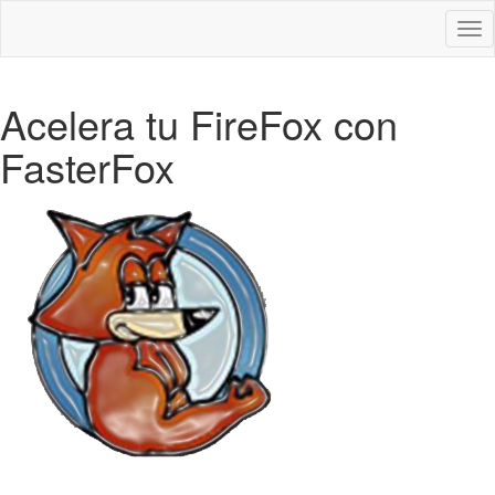
Des
nav
Acelera tu FireFox con
FasterFox