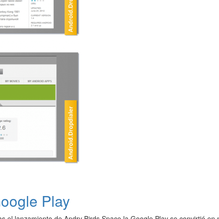
Google Play
as el lanzamiento de Andry Birds Space la Google Play se convirtió en