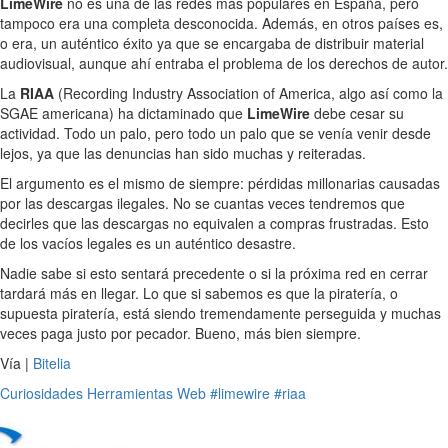
LimeWire
no es una de las redes más populares en España, pero
tampoco era una completa desconocida. Además, en otros países es,
o era, un auténtico éxito ya que se encargaba de distribuir material
audiovisual, aunque ahí entraba el problema de los derechos de autor.
La
RIAA
(Recording Industry Association of America, algo así como la
SGAE americana) ha dictaminado que
LimeWire
debe cesar su
actividad. Todo un palo, pero todo un palo que se venía venir desde
lejos, ya que las denuncias han sido muchas y reiteradas.
El argumento es el mismo de siempre: pérdidas millonarias causadas
por las descargas ilegales. No se cuantas veces tendremos que
decirles que las descargas no equivalen a compras frustradas. Esto
de los vacíos legales es un auténtico desastre.
Nadie sabe si esto sentará precedente o si la próxima red en cerrar
tardará más en llegar. Lo que si sabemos es que la piratería, o
supuesta piratería, está siendo tremendamente perseguida y muchas
veces paga justo por pecador. Bueno, más bien siempre.
Vía |
Bitelia
Curiosidades
Herramientas
Web
#limewire
#riaa