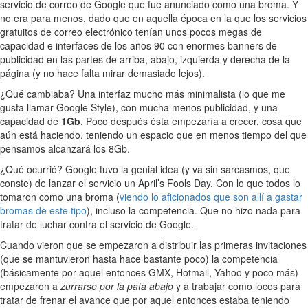
servicio de correo de Google que fue anunciado como una broma. Y
no era para menos, dado que en aquella época en la que los servicios
gratuitos de correo electrónico tenían unos pocos megas de
capacidad e interfaces de los años 90 con enormes banners de
publicidad en las partes de arriba, abajo, izquierda y derecha de la
página (y no hace falta mirar demasiado lejos).
¿Qué cambiaba? Una interfaz mucho más minimalista (lo que me
gusta llamar Google Style), con mucha menos publicidad, y una
capacidad de
1Gb
. Poco después ésta empezaría a crecer, cosa que
aún está haciendo, teniendo un espacio que en menos tiempo del que
pensamos alcanzará los 8Gb.
¿Qué ocurrió? Google tuvo la genial idea (y va sin sarcasmos, que
conste) de lanzar el servicio un April’s Fools Day. Con lo que todos lo
tomaron como una broma (
viendo lo aficionados
que son allí a
gastar
bromas de este tipo
), incluso la competencia. Que no hizo nada para
tratar de luchar contra el servicio de Google.
Cuando vieron que se empezaron a distribuir las primeras invitaciones
(que se mantuvieron hasta hace bastante poco) la competencia
(básicamente por aquel entonces GMX, Hotmail, Yahoo y poco más)
empezaron a
zurrarse por la pata abajo
y a trabajar como locos para
tratar de frenar el avance que por aquel entonces estaba teniendo